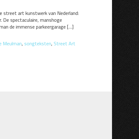
e street art kunstwerk van Nederland:
ar. De spectaculaire, manshoge
eulman de immense parkeergarage […]
oe Meulman
,
songteksten
,
Street Art