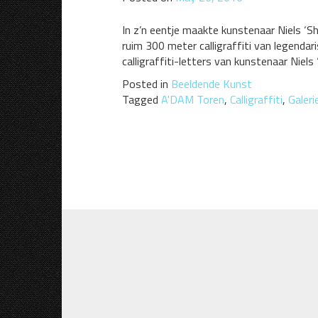
In z’n eentje maakte kunstenaar Niels ‘
ruim 300 meter calligraffiti van legenda
calligraffiti-letters van kunstenaar Ni
Posted in
Beeldende Kunst
Tagged
A'DAM Toren
,
Calligraffiti
,
Galeri