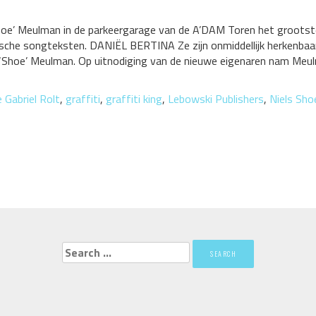
Shoe’ Meulman in de parkeergarage van de A’DAM Toren het grootst
rische songteksten. DANIËL BERTINA Ze zijn onmiddellijk herkenba
els ‘Shoe’ Meulman. Op uitnodiging van de nieuwe eigenaren nam M
e Gabriel Rolt
,
graffiti
,
graffiti king
,
Lebowski Publishers
,
Niels Sh
Search
for: