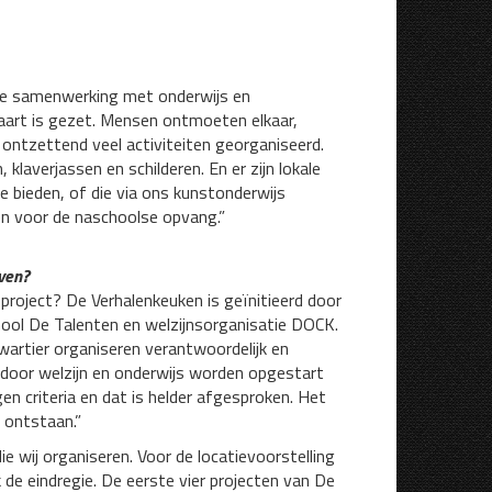
 de samenwerking met onderwijs en
kaart is gezet. Mensen ontmoeten elkaar,
ontzettend veel activiteiten georganiseerd.
laverjassen en schilderen. En er zijn lokale
e bieden, of die via ons kunstonderwijs
en voor de naschoolse opvang.”
even?
 project? De Verhalenkeuken is geïnitieerd door
ol De Talenten en welzijnsorganisatie DOCK.
eKwartier organiseren verantwoordelijk en
ie door welzijn en onderwijs worden opgestart
gen criteria en dat is helder afgesproken. Het
n ontstaan.”
ie wij organiseren. Voor de locatievoorstelling
 de eindregie. De eerste vier projecten van De