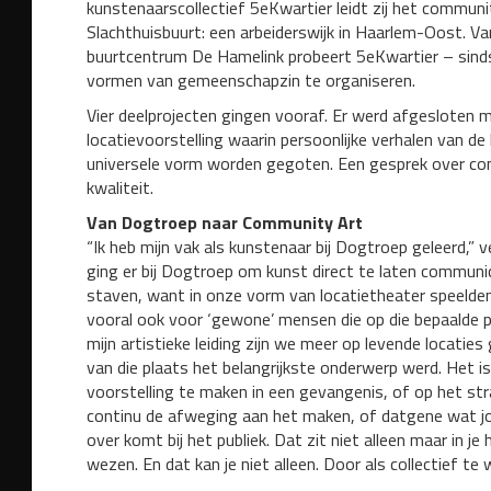
kunstenaarscollectief 5eKwartier leidt zij het communi
Slachthuisbuurt: een arbeiderswijk in Haarlem-Oost. Van
buurtcentrum De Hamelink probeert 5eKwartier – sinds
vormen van gemeenschapzin te organiseren.
Vier deelprojecten gingen vooraf. Er werd afgesloten me
locatievoorstelling waarin persoonlijke verhalen van de
universele vorm worden gegoten. Een gesprek over com
kwaliteit.
Van Dogtroep naar Community Art
“Ik heb mijn vak als kunstenaar bij Dogtroep geleerd,”
ging er bij Dogtroep om kunst direct te laten communi
staven, want in onze vorm van locatietheater speelden
vooral ook voor ‘gewone’ mensen die op die bepaalde 
mijn artistieke leiding zijn we meer op levende locatie
van die plaats het belangrijkste onderwerp werd. Het i
voorstelling te maken in een gevangenis, of op het str
continu de afweging aan het maken, of datgene wat jo
over komt bij het publiek. Dat zit niet alleen maar in je
wezen. En dat kan je niet alleen. Door als collectief te 