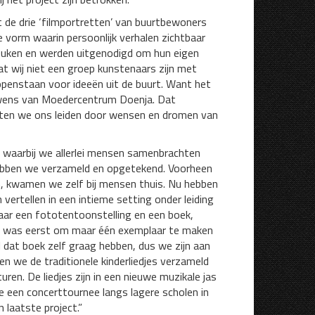
 de drie ‘filmportretten’ van buurtbewoners
e vorm waarin persoonlijk verhalen zichtbaar
keuken en werden uitgenodigd om hun eigen
t wij niet een groep kunstenaars zijn met
openstaan voor ideeën uit de buurt. Want het
 wens van Moedercentrum Doenja. Dat
 laten we ons leiden door wensen en dromen van
 waarbij we allerlei mensen samenbrachten
hebben we verzameld en opgetekend. Voorheen
, kwamen we zelf bij mensen thuis. Nu hebben
ertellen in een intieme setting onder leiding
naar een fototentoonstelling en een boek,
ee was eerst om maar één exemplaar te maken
l dat boek zelf graag hebben, dus we zijn aan
n we de traditionele kinderliedjes verzameld
ren. De liedjes zijn in een nieuwe muzikale jas
 een concerttournee langs lagere scholen in
 laatste project.”