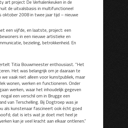
ty art project De Verhalenkeuken in de
uit de uitvalsbasis in multifunctioneel
 oktober 2008 in twee jaar tijd – nieuwe
t een vijfde, en laatste, project: een
 bewoners in een nieuwe artistieke en
municatie, bezieling, betrokkenheid. En
 vertelt Titia Bouwmeester enthousiast. “Het
ceren. Het was belangrijk om je daaraan te
 we vaak niet alleen voor kunstpubliek, maar
plek wonen, werken en functioneren. Onder
s gaan werken, waar het inhoudelijk gegeven
s nogal een verschil om in Brugge een
and van Terschelling. Bij Dogtroep was je
u als kunstenaar fascineert ook écht goed
 hoofd; dat is iets wat je doet met heel je
werken kan je veel kracht aan elkaar ontlenen.”