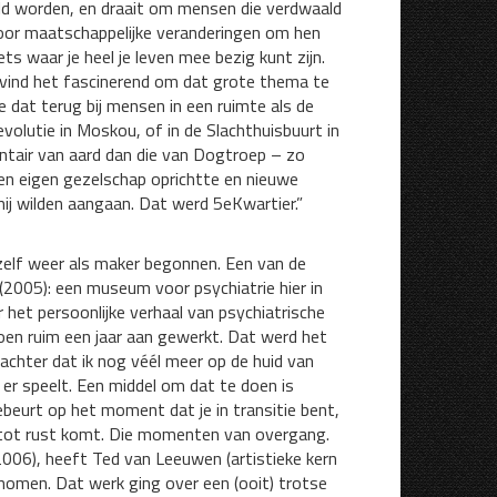
teld worden, en draait om mensen die verdwaald
door maatschappelijke veranderingen om hen
ets waar je heel je leven mee bezig kunt zijn.
vind het fascinerend om dat grote thema te
e dat terug bij mensen in een ruimte als de
olutie in Moskou, of in de Slachthuisbuurt in
ntair van aard dan die van Dogtroep – zo
n eigen gezelschap oprichtte en nieuwe
j wilden aangaan. Dat werd 5eKwartier.”
k zelf weer als maker begonnen. Een van de
2005): een museum voor psychiatrie hier in
et persoonlijke verhaal van psychiatrische
toen ruim een jaar aan gewerkt. Dat werd het
chter dat ik nog véél meer op de huid van
r speelt. Een middel om dat te doen is
beurt op het moment dat je in transitie bent,
r tot rust komt. Die momenten van overgang.
(2006), heeft Ted van Leeuwen (artistieke kern
nomen. Dat werk ging over een (ooit) trotse