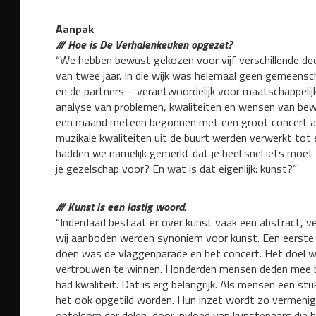
Aanpak
/// Hoe is De Verhalenkeuken opgezet?
“We hebben bewust gekozen voor vijf verschillende deel
van twee jaar. In die wijk was helemaal geen gemeens
en de partners – verantwoordelijk voor maatschappelij
analyse van problemen, kwaliteiten en wensen van be
een maand meteen begonnen met een groot concert als
muzikale kwaliteiten uit de buurt werden verwerkt tot 
hadden we namelijk gemerkt dat je heel snel iets moet 
je gezelschap voor? En wat is dat eigenlijk: kunst?”
/// Kunst is een lastig woord.
“Inderdaad bestaat er over kunst vaak een abstract, ve
wij aanboden werden synoniem voor kunst. Een eerste 
doen was de vlaggenparade en het concert. Het doel 
vertrouwen te winnen. Honderden mensen deden mee bi
had kwaliteit. Dat is erg belangrijk. Als mensen een st
het ook opgetild worden. Hun inzet wordt zo vermenigv
optelsom der delen, door invloed van kunstenaars die bij