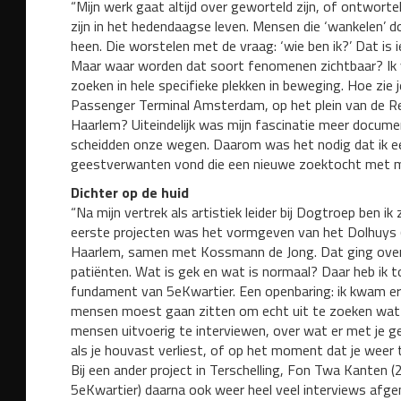
“Mijn werk gaat altijd over geworteld zijn, of ontwor
zijn in het hedendaagse leven. Mensen die ‘wankelen’ 
heen. Die worstelen met de vraag: ‘wie ben ik?’ Dat is i
Maar waar worden dat soort fenomenen zichtbaar? Ik 
zoeken in hele specifieke plekken in beweging. Hoe zie j
Passenger Terminal Amsterdam, op het plein van de Rev
Haarlem? Uiteindelijk was mijn fascinatie meer docume
scheidden onze wegen. Daarom was het nodig dat ik ee
geestverwanten vond die een nieuwe zoektocht met mi
Dichter op de huid
“Na mijn vertrek als artistiek leider bij Dogtroep ben i
eerste projecten was het vormgeven van het Dolhuys (
Haarlem, samen met Kossmann de Jong. Dat ging over h
patiënten. Wat is gek en wat is normaal? Daar heb ik 
fundament van 5eKwartier. Een openbaring: ik kwam era
mensen moest gaan zitten om echt uit te zoeken wat e
mensen uitvoerig te interviewen, over wat er met je ge
als je houvast verliest, of op het moment dat je wee
Bij een ander project in Terschelling, Fon Twa Kanten 
5eKwartier) daarna ook weer heel veel interviews afge