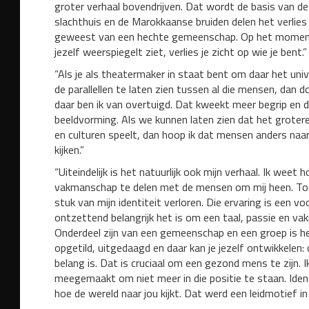
groter verhaal bovendrijven. Dat wordt de basis van de
slachthuis en de Marokkaanse bruiden delen het verlies v
geweest van een hechte gemeenschap. Op het moment
jezelf weerspiegelt ziet, verlies je zicht op wie je bent.”
“Als je als theatermaker in staat bent om daar het unive
de parallellen te laten zien tussen al die mensen, dan 
daar ben ik van overtuigd. Dat kweekt meer begrip en d
beeldvorming. Als we kunnen laten zien dat het grotere 
en culturen speelt, dan hoop ik dat mensen anders naar
kijken.”
“Uiteindelijk is het natuurlijk ook mijn verhaal. Ik weet
vakmanschap te delen met de mensen om mij heen. Toen
stuk van mijn identiteit verloren. Die ervaring is een v
ontzettend belangrijk het is om een taal, passie en vak
Onderdeel zijn van een gemeenschap en een groep is he
opgetild, uitgedaagd en daar kan je jezelf ontwikkelen
belang is. Dat is cruciaal om een gezond mens te zijn. I
meegemaakt om niet meer in die positie te staan. Ide
hoe de wereld naar jou kijkt. Dat werd een leidmotief in 