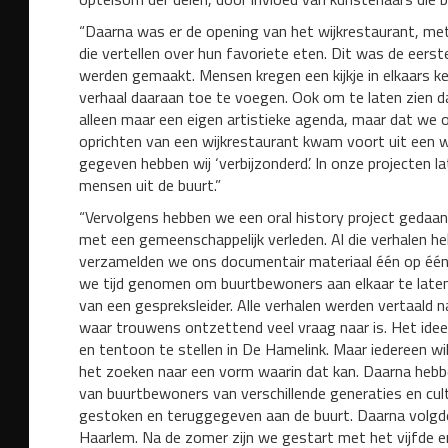
“Daarna was er de opening van het wijkrestaurant, met
die vertellen over hun favoriete eten. Dit was de eerst
werden gemaakt. Mensen kregen een kijkje in elkaars 
verhaal daaraan toe te voegen. Ook om te laten zien da
alleen maar een eigen artistieke agenda, maar dat we 
oprichten van een wijkrestaurant kwam voort uit een
gegeven hebben wij ‘verbijzonderd’. In onze projecten
mensen uit de buurt.”
“Vervolgens hebben we een oral history project gedaan
met een gemeenschappelijk verleden. Al die verhalen 
verzamelden we ons documentair materiaal één op één
we tijd genomen om buurtbewoners aan elkaar te laten v
van een gespreksleider. Alle verhalen werden vertaald 
waar trouwens ontzettend veel vraag naar is. Het id
en tentoon te stellen in De Hamelink. Maar iedereen wi
het zoeken naar een vorm waarin dat kan. Daarna hebbe
van buurtbewoners van verschillende generaties en cultu
gestoken en teruggegeven aan de buurt. Daarna volgde
Haarlem. Na de zomer zijn we gestart met het vijfde en