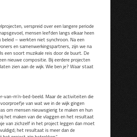
projecten, verspreid over een langere periode
chapsgevoel, mensen leefden langs elkaar heen
k beleid – werkten niet synchroon. Na een
woners en samenwerkingspartners, zijn we na
 een soort muzikale reis door de buurt. De
een nieuwe compositie. Bij eerdere projecten
laten zien aan de wijk. Wie ben je? Waar staat
r-van-m’n-bed-beeld. Maar de activiteiten die
voorproefje van wat we in de wijk gingen
was om mensen nieuwsgierig te maken en hun
j het maken van die vlaggen en het resultaat
ukje van zichzelf in het project leggen dan moet
uldigd; het resultaat is meer dan de
 het project zijn betrokken.”