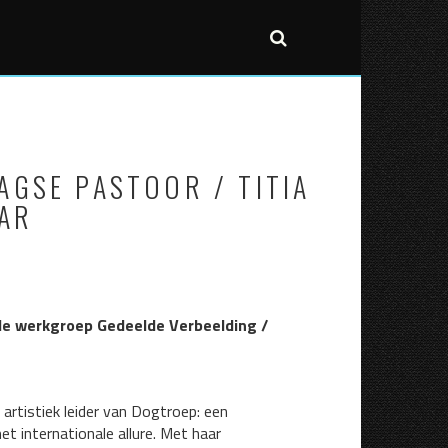
Post
NOEM
OP
naviga
MIJ
DE
MAAR
VLUCHT
PORTRETS
VOOR
AGSE PASTOOR / TITIA
/
HET
JEANNE
MES
AR
VAN
/
HEESWIJK
REGISSEU
KUNSTEN
CLAUDA
LISBOA
OVER
de werkgroep Gedeelde Verbeelding /
BEAUTY
REFUGEE
rtistiek leider van Dogtroep: een
t internationale allure. Met haar