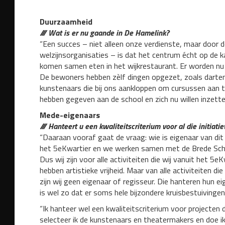
Duurzaamheid
/// Wat is er nu gaande in De Hamelink?
“Een succes – niet alleen onze verdienste, maar door
welzijnsorganisaties – is dat het centrum écht op de 
komen samen eten in het wijkrestaurant. Er worden nu 
De bewoners hebben zèlf dingen opgezet, zoals darten, k
kunstenaars die bij ons aankloppen om cursussen aan t
hebben gegeven aan de school en zich nu willen inzett
Mede-eigenaars
/// Hanteert u een kwaliteitscriterium voor al die initiati
“Daaraan vooraf gaat de vraag: wie is eigenaar van dit
het 5eKwartier en we werken samen met de Brede Scho
Dus wij zijn voor alle activiteiten die wij vanuit het 5
hebben artistieke vrijheid. Maar van alle activiteiten d
zijn wij geen eigenaar of regisseur. Die hanteren hun ei
is wel zo dat er soms hele bijzondere kruisbestuivinge
“Ik hanteer wel een kwaliteitscriterium voor projecten d
selecteer ik de kunstenaars en theatermakers en doe ik