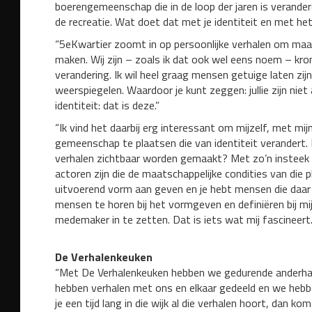
boerengemeenschap die in de loop der jaren is verander
de recreatie. Wat doet dat met je identiteit en met h
“5eKwartier zoomt in op persoonlijke verhalen om maat
maken. Wij zijn – zoals ik dat ook wel eens noem – kr
verandering. Ik wil heel graag mensen getuige laten zi
weerspiegelen. Waardoor je kunt zeggen: jullie zijn niet a
identiteit: dat is deze.”
“Ik vind het daarbij erg interessant om mijzelf, met mij
gemeenschap te plaatsen die van identiteit verandert.
verhalen zichtbaar worden gemaakt? Met zo’n insteek
actoren zijn die de maatschappelijke condities van die 
uitvoerend vorm aan geven en je hebt mensen die daar 
mensen te horen bij het vormgeven en definiëren bij mi
medemaker in te zetten. Dat is iets wat mij fascineert.
De Verhalenkeuken
“Met De Verhalenkeuken hebben we gedurende anderhalf
hebben verhalen met ons en elkaar gedeeld en we hebb
je een tijd lang in die wijk al die verhalen hoort, dan