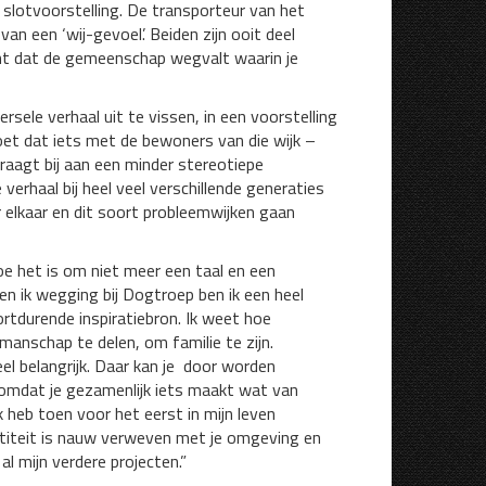
 slotvoorstelling. De transporteur van het
an een ‘wij-gevoel’. Beiden zijn ooit deel
 dat de gemeenschap wegvalt waarin je
rsele verhaal uit te vissen, in een voorstelling
doet dat iets met de bewoners van die wijk –
raagt bij aan een minder stereotiepe
verhaal bij heel veel verschillende generaties
 elkaar en dit soort probleemwijken gaan
 hoe het is om niet meer een taal en een
 ik wegging bij Dogtroep ben ik een heel
oortdurende inspiratiebron. Ik weet hoe
manschap te delen, om familie te zijn.
el belangrijk. Daar kan je door worden
: omdat je gezamenlijk iets maakt wat van
k heb toen voor het eerst in mijn leven
ntiteit is nauw verweven met je omgeving en
al mijn verdere projecten.”