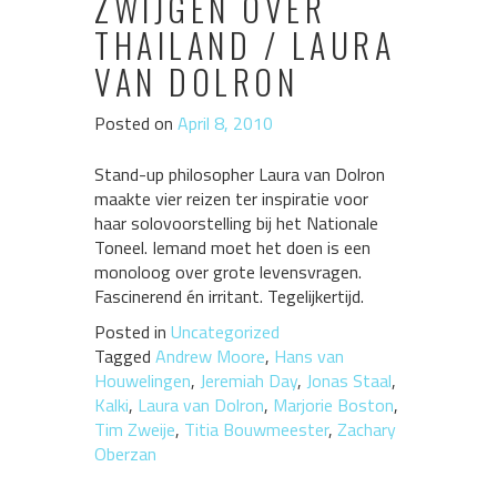
ZWIJGEN OVER
THAILAND / LAURA
VAN DOLRON
Posted on
April 8, 2010
Stand-up philosopher Laura van Dolron
maakte vier reizen ter inspiratie voor
haar solovoorstelling bij het Nationale
Toneel. Iemand moet het doen is een
monoloog over grote levensvragen.
Fascinerend én irritant. Tegelijkertijd.
Posted in
Uncategorized
Tagged
Andrew Moore
,
Hans van
Houwelingen
,
Jeremiah Day
,
Jonas Staal
,
Kalki
,
Laura van Dolron
,
Marjorie Boston
,
Tim Zweije
,
Titia Bouwmeester
,
Zachary
Oberzan