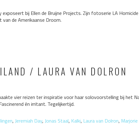
xposeert bij Ellen de Bruijne Projects. Zijn fotoserie LA Homicid
nt van de Amerikaanse Droom.
ILAND / LAURA VAN DOLRON
akte vier reizen ter inspiratie voor haar solovoorstelling bij het 
cinerend én irritant. Tegelijkertijd.
lingen
,
Jeremiah Day
,
Jonas Staal
,
Kalki
,
Laura van Dolron
,
Marjori