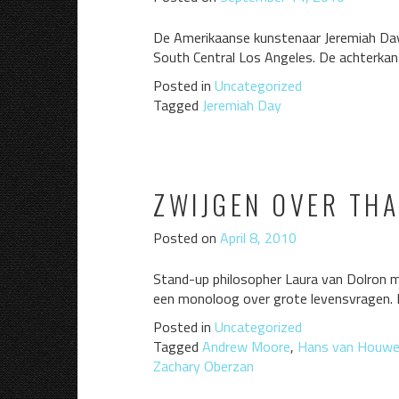
De Amerikaanse kunstenaar Jeremiah Day e
South Central Los Angeles. De achterka
Posted in
Uncategorized
Tagged
Jeremiah Day
ZWIJGEN OVER THA
Posted on
April 8, 2010
Stand-up philosopher Laura van Dolron ma
een monoloog over grote levensvragen. Fas
Posted in
Uncategorized
Tagged
Andrew Moore
,
Hans van Houwe
Zachary Oberzan