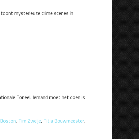
e toont mysterieuze crime scenes in
Nationale Toneel. Iemand moet het doen is
e Boston
,
Tim Zweije
,
Titia Bouwmeester
,